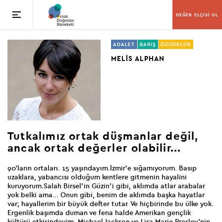
DEĞER ELÇİSİ OL
ADALET
BARIŞ
ÖZGÜRLÜK
MELİS ALPHAN
Tutkalımız ortak düşmanlar değil,
ancak
ortak değerler olabilir...
90'ların ortaları. 15 yaşındayım.İzmir’e sığamıyorum. Basıp
uzaklara, yabancısı olduğum kentlere gitmenin hayalini
kuruyorum.Salah Birsel’in Güzin’i gibi, aklımda atlar arabalar
yok belki ama... Onun gibi, benim de aklımda başka hayatlar
var; hayallerim bir büyük defter tutar. Ve hiçbirinde bu ülke yok.
Ergenlik başımda duman ve fena halde Amerikan gençlik
kültürü etkisindeyim. Michael Jackson ve Lisa Marie Presley’nin