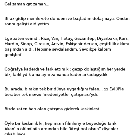
Gel zaman git zaman...
Biraz gidip memlekete döndüm ve başladım dolaşmaya. Ondan
sonra gelişti aidiyetim.
Ege zaten evimdi. Rize, Van, Hatay, Gaziantep, Diyarbakır, Kars,
Mardin, Sinop, Giresun, Artvin, Eskişehir derken, çeşitlilik aklımı
başımdan aldı. Hepsine sevdalandım. Sevdikçe kalbim
genişledi.
Coğrafya kaderdi ve fark ettim ki; gezip dolaştığım her yerde
biz, farklıydık ama aynı zamanda kader arkadaşıydık.
Bu arada, bırakın tek bir dünya uygarlığını falan... 11 Eylül’le
beraber tek mevzu ‘medeniyetler çatışması’ydı.
Bizde zaten hep olan çatışma giderek keskinleşti.
Öyle bir keskinlik ki, hepimizin filmleriyle büyüdüğü Tarık
Akan’ın ölümünün ardından bile “Ateşi bol olsun” diyenler
çıkabiliyor.