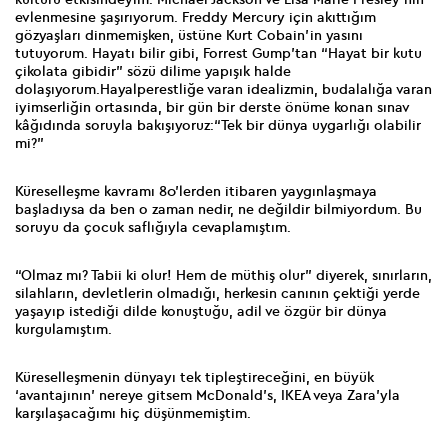
evlenmesine şaşırıyorum. Freddy Mercury için akıttığım
gözyaşları dinmemişken, üstüne Kurt Cobain’in yasını
tutuyorum. Hayatı bilir gibi, Forrest Gump’tan “Hayat bir kutu
çikolata gibidir” sözü dilime yapışık halde
dolaşıyorum.Hayalperestliğe varan idealizmin, budalalığa varan
iyimserliğin ortasında, bir gün bir derste önüme konan sınav
kâğıdında soruyla bakışıyoruz:“Tek bir dünya uygarlığı olabilir
mi?”
Küreselleşme kavramı 80’lerden itibaren yaygınlaşmaya
başladıysa da ben o zaman nedir, ne değildir bilmiyordum. Bu
soruyu da çocuk saflığıyla cevaplamıştım.
“Olmaz mı? Tabii ki olur! Hem de müthiş olur” diyerek, sınırların,
silahların, devletlerin olmadığı, herkesin canının çektiği yerde
yaşayıp istediği dilde konuştuğu, adil ve özgür bir dünya
kurgulamıştım.
Küreselleşmenin dünyayı tek tipleştireceğini, en büyük
‘avantajının’ nereye gitsem McDonald’s, IKEA veya Zara’yla
karşılaşacağımı hiç düşünmemiştim.