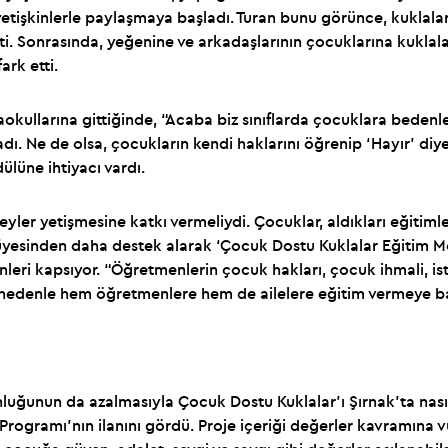
yetişkinlerle paylaşmaya başladı. Turan bunu görünce, kuklalar
ti. Sonrasında, yeğenine ve arkadaşlarının çocuklarına kuklala
ark etti.
aokullarına gittiğinde, “Acaba biz sınıflarda çocuklara bedenle
dı. Ne de olsa, çocukların kendi haklarını öğrenip ‘Hayır’ diy
ülüne ihtiyacı vardı.
eyler yetişmesine katkı vermeliydi. Çocuklar, aldıkları eğitim
 üyesinden daha destek alarak ‘Çocuk Dostu Kuklalar Eğitim 
eri kapsıyor. “Öğretmenlerin çocuk hakları, çocuk ihmali, isti
u nedenle hem öğretmenlere hem de ailelere eğitim vermeye baş
nluğunun da azalmasıyla Çocuk Dostu Kuklalar’ı Şırnak’ta nası
rogramı’nın ilanını gördü. Proje içeriği değerler kavramına 