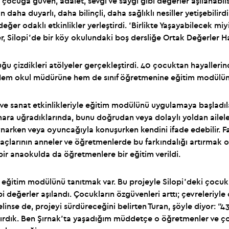
ir çocuğa güven, adalet, sevgi ve saygı gibi değerler aşılanabil
 duyarlı, daha bilinçli, daha sağlıklı nesiller yetişebilirdi. 
er odaklı etkinlikler yerleştirdi. ‘Birlikte Yaşayabilecek miyi
r, Silopi’de bir köy okulundaki boş dersliğe Ortak Değerler Ha
uğu çizdikleri atölyeler gerçekleştirdi. 40 çocuktan hayallerin
. Hem okul müdürüne hem de sınıf öğretmenine eğitim modülünü
 ve sanat etkinlikleriyle eğitim modülünü uygulamaya başladıla
tismara uğradıklarında, bunu doğrudan veya dolaylı yoldan ail
ynarken veya oyuncağıyla konuşurken kendini ifade edebilir. 
açlarının anneler ve öğretmenlerde bu farkındalığı artırmak 
bir anaokulda da öğretmenlere bir eğitim verildi.
ğitim modülünü tanıtmak var. Bu projeyle Silopi’deki çocuklara 
i değerler aşılandı. Çocukların özgüvenleri arttı; çevreleriyle
linse de, projeyi sürdüreceğini belirten Turan, şöyle diyor:
rdık. Ben Şırnak’ta yaşadığım müddetçe o öğretmenler ve çocu