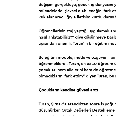
değişim gerçekleşti; çocuk iç dünyasını 
mücadelede işlevsel olabileceğini fark et
kuklalar aracılığıyla iletişim kurduklarını f
Öğrencilerinin staj yaptığı uygulamalı an
nasıl anlatabiliriz?” diye düşünmeye başla
açısından önemli. Turan’ın bir eğitim mod
Bu eğitim modülü, mutlu ve özgüvenli bir
öğrenmelilerdi. Turan, en az 10 öğretim
çocukları hem ailelerini hem de öğretmenl
olmadıklarını fark ettim” diyen Turan, b
Çocukların kendine güveni arttı
Turan, Şırnak’a atandıktan sonra iş yoğu
düşünürken Ortak Değerleri Destekleme P