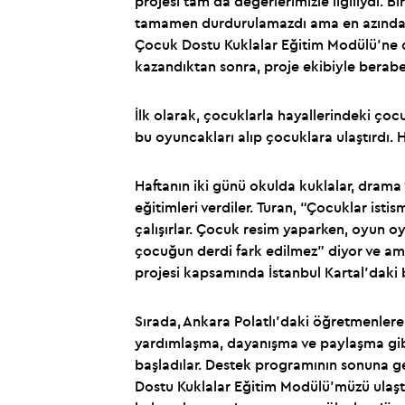
projesi tam da değerlerimizle ilgiliydi. B
tamamen durdurulamazdı ama en azından daha
Çocuk Dostu Kuklalar Eğitim Modülü’ne değ
kazandıktan sonra, proje ekibiyle berabe
İlk olarak, çocuklarla hayallerindeki çoc
bu oyuncakları alıp çocuklara ulaştırdı
Haftanın iki günü okulda kuklalar, drama
eğitimleri verdiler. Turan, “Çocuklar is
çalışırlar. Çocuk resim yaparken, oyun o
çocuğun derdi fark edilmez” diyor ve am
projesi kapsamında İstanbul Kartal’daki 
Sırada, Ankara Polatlı’daki öğretmenlere e
yardımlaşma, dayanışma ve paylaşma gib
başladılar. Destek programının sonuna ge
Dostu Kuklalar Eğitim Modülü’müzü ulaştı