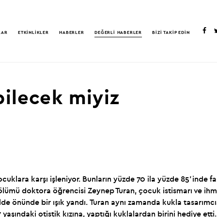
LAR
ETKİNLİKLER
HABERLER
DEĞERLİ HABERLER
BİZİ TAKİP EDİN
bilecek miyiz
cuklara karşı işleniyor. Bunların yüzde 70 ila yüzde 85’inde fail
 bölümü doktora öğrencisi Zeynep Turan, çocuk istismarı ve ihm
lde önünde bir ışık yandı. Turan aynı zamanda kukla tasarımcı
7 yaşındaki otistik kızına, yaptığı kuklalardan birini hediye e