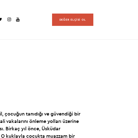
DEĞER ELÇİSİ OL
, çocuğun tanıdığı ve güvendiği bir
ali vakalarını önleme yolları üzerine
sı. Birkaç yıl önce, Üsküdar
tti. O kuklayla çocukta muazzam bir