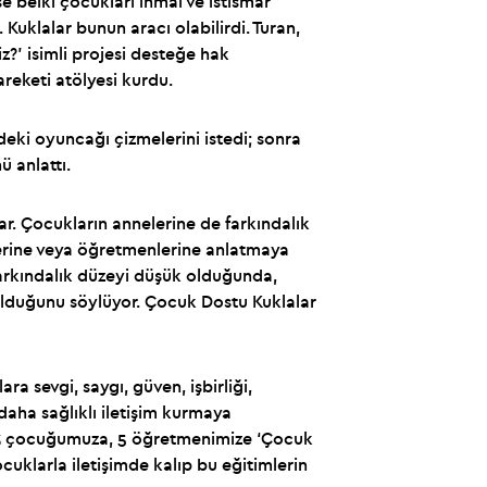
se belki çocukları ihmal ve istismar
Kuklalar bunun aracı olabilirdi. Turan,
z?’ isimli projesi desteğe hak
reketi atölyesi kurdu.
deki oyuncağı çizmelerini istedi; sonra
 anlattı.
r. Çocukların annelerine de farkındalık
elerine veya öğretmenlerine anlatmaya
Farkındalık düzeyi düşük olduğunda,
olduğunu söylüyor. Çocuk Dostu Kuklalar
sevgi, saygı, güven, işbirliği,
 daha sağlıklı iletişim kurmaya
 “43 çocuğumuza, 5 öğretmenimize ‘Çocuk
klarla iletişimde kalıp bu eğitimlerin