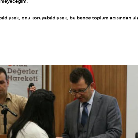
zenleyeceğim.
ldiysek, onu koruyabildiysek, bu bence toplum açısından ula