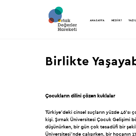
ANASAYFA
NEDİR?
YAZI
Birlikte Yaşaya
Çocukların dilini çözen kuklalar
Türkiye'deki cinsel suçların yüzde 46'sı ço
kişi. Şırnak Üniversitesi Çocuk Gelişimi
düşünürken, bir gün çok tesadüfi bir şeki
Üniversitesi’nde çalışırken, bir hocanın 1