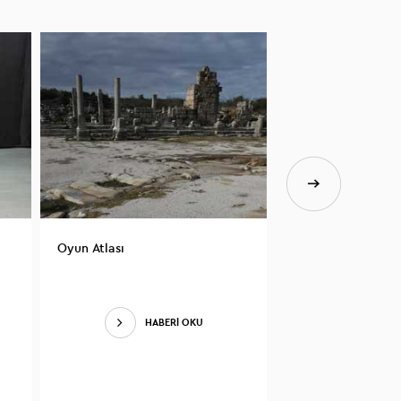
Oyun Atlası
Sen de Dinle
HABERİ OKU
HAB