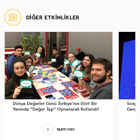
DİĞER ETKİNLİKLER
Dünya Değerler Günü Türkiye’nin Dört Bir
Sosyal
Yanında “Değer Taşı” Oynanarak Kutlandı!
Gerçek
YAZIYI OKU